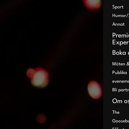
Sport
Humor/
Annat
Prem
Exper
Boka 
Möten &
Publika
evenem
Bli part
Om o
The
Gooseb