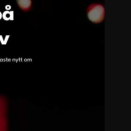
på
v
naste nytt om