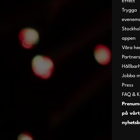
Effect
Trygga
evenem
Stockho
appen
Våra h
Partner
Hållbar
Jobba m
Press
FAQ & K
Prenum
på vårt
nyhetsb