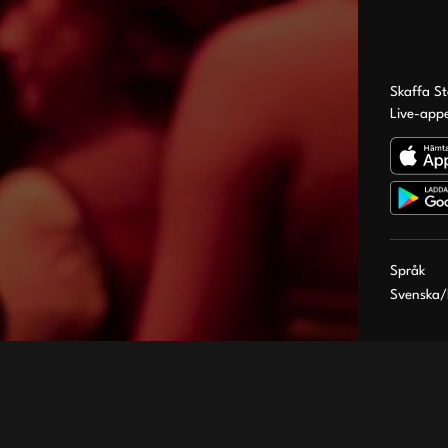
Skaffa S
Live-app
Språk
Svenska
/