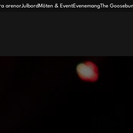
ra arenor
Julbord
Möten & Event
Evenemang
The Goosebum