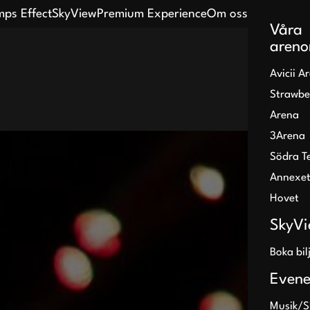
ps Effect
SkyView
Premium Experience
Om oss
SV
|
EN
Våra
areno
Avicii A
Strawbe
Arena
3Arena
Södra T
Annexe
Hovet
SkyV
Boka bil
Even
Musik/