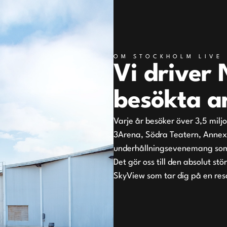
OM STOCKHOLM LIVE
Vi driver
besökta a
Varje år besöker över 3,5 milj
3Arena, Södra Teatern, Annexe
underhållningsevenemang som
Det gör oss till den absolut st
SkyView som tar dig på en resa