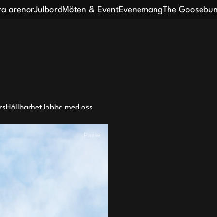
ra arenor
Julbord
Möten & Event
Evenemang
The Goosebum
rs
Hållbarhet
Jobba med oss
Pause