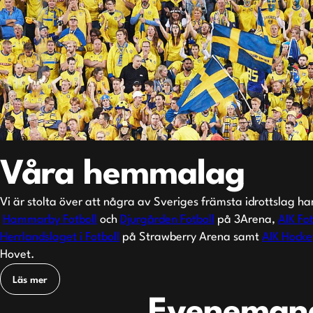
Våra hemmalag
Vi är stolta över att några av Sveriges främsta idrottslag h
Hammarby Fotboll
och
Djurgården Fotboll
på 3Arena,
AIK Fot
Herrlandslaget i Fotboll
på Strawberry Arena samt
AIK Hocke
Hovet.
Läs mer
Eveneman