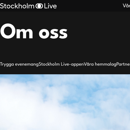
Vå
Om oss
Search
results
Trygga evenemang
Stockholm Live-appen
Våra hemmalag
Partne