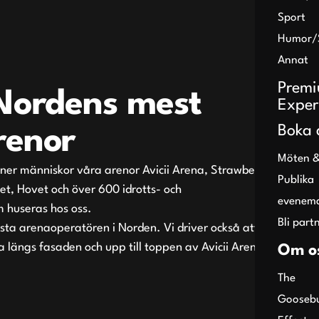
Sport
Humor/
Annat
Prem
 Nordens mest
Exper
Boka 
renor
Möten &
oner människor våra arenor Avicii Arena, Strawberry Arena,
Publika
t, Hovet och över 600 idrotts- och
evenem
 huseras hos oss.
Bli part
örsta arenaoperatören i Norden. Vi driver också attraktionen
 längs fasaden och upp till toppen av Avicii Arena.
Om o
The
Gooseb