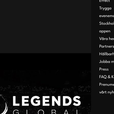
Effect
Trygga
evenem
Stockho
appen
Våra h
Partner
Hållbar
Jobba m
Press
FAQ & K
Prenume
vårt ny