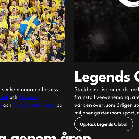
Legends 
ar sin hemmaarena hos oss –
Stockholm Live är en del av 
boll
och
Svenska
främsta liveevenemang, are
y
och
Djurgården Hockey
på
världen över, som årligen s
miljoner gäster inom sport, 
Upptäck Legends Global
g genom åren