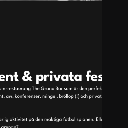
ent & privata fester
um-restaurang The Grand Bar som är den perfekta platsen
t, aw, konferenser, mingel, bröllop (!) och privata fester
lig aktivitet på den mäktiga fotbollsplanen. Eller varför
i arenan?