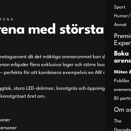
Sport
Humor/
ARENA
Annat
rena med största
Prem
Exper
Boka
företagsevent då det mäktiga arenarummet kan skalas ned
aren
nan erbjuder flera exklusiva loger och större lounger med
Möten 
t – perfekta för att kombinera exempelvis en AW med en
Publika
ggtak, stora LED-skärmar, konstgräs och öppningsbart tak.
evenem
å konstgräset året om.
Bli part
Om o
soner
The
personer
Gooseb