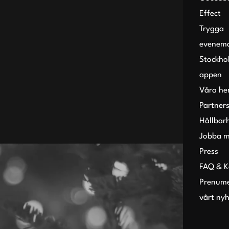
Effect
Trygga
evenem
Stockho
appen
Våra h
Partner
Hållbar
Jobba m
Pause
Press
FAQ & K
Prenume
vårt ny