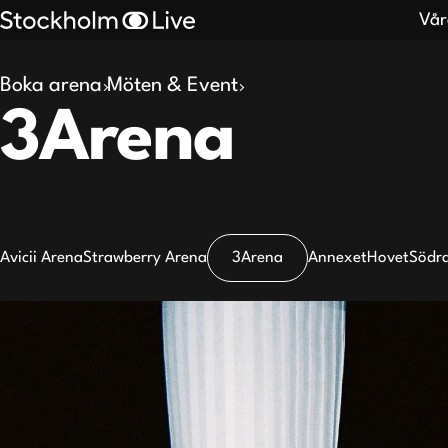
Vår
Boka arena
Möten & Event
Search
3Arena
results
Avicii Arena
Strawberry Arena
3Arena
Annexet
Hovet
Södra