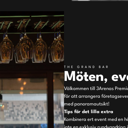
THE GRAND BAR
Möten, ev
Välkommen till 3Arenas Premi
för att arrangera företagseven
med panoramautsikt!
Tips för det lilla extra
Kombinera ert event med en här
inte en exklusiv rundvandring 