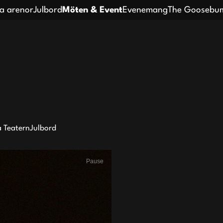
a arenor
Julbord
Möten & Event
Evenemang
The Goosebum
 Teatern
Julbord
Pause