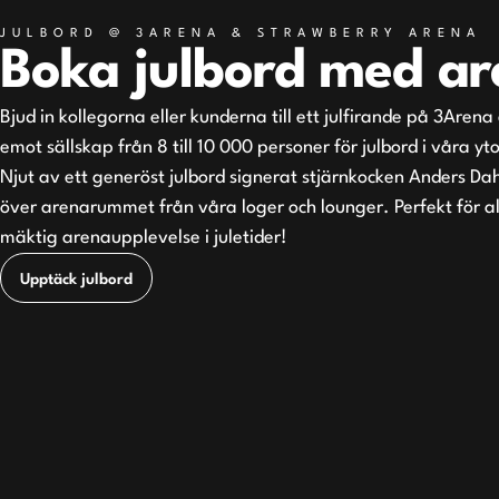
JULBORD @ 3ARENA & STRAWBERRY ARENA
Boka julbord med ar
Bjud in kollegorna eller kunderna till ett julfirande på 3Arena
emot sällskap från 8 till 10 000 personer för julbord i våra yto
Njut av ett generöst julbord signerat stjärnkocken Anders Da
över arenarummet från våra loger och lounger. Perfekt för all
mäktig arenaupplevelse i juletider!
Upptäck julbord